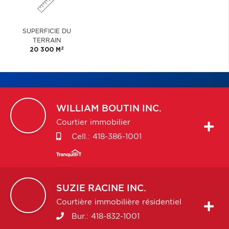
SUPERFICIE DU
TERRAIN
2
20 300 M
WILLIAM
BOUTIN INC.
Courtier immobilier
Cell.:
418-386-1001
SUZIE
RACINE INC.
Courtière immobilière résidentiel
Bur.:
418-832-1001