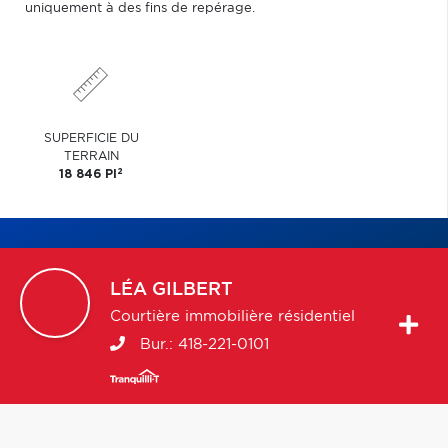
uniquement à des fins de repérage.
SUPERFICIE DU
TERRAIN
2
18 846 PI
LÉA
GILBERT
Courtière immobilière résidentiel
Bur.:
418-221-0101