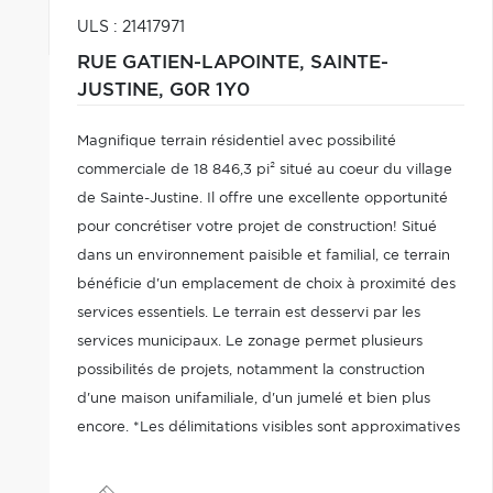
ULS : 21417971
RUE GATIEN-LAPOINTE,
SAINTE-
JUSTINE,
G0R 1Y0
Magnifique terrain résidentiel avec possibilité
commerciale de 18 846,3 pi² situé au coeur du village
de Sainte-Justine. Il offre une excellente opportunité
pour concrétiser votre projet de construction! Situé
dans un environnement paisible et familial, ce terrain
bénéficie d'un emplacement de choix à proximité des
services essentiels. Le terrain est desservi par les
services municipaux. Le zonage permet plusieurs
possibilités de projets, notamment la construction
d'une maison unifamiliale, d'un jumelé et bien plus
encore. *Les délimitations visibles sont approximatives
et fournies uniquement à des fins de repérage.