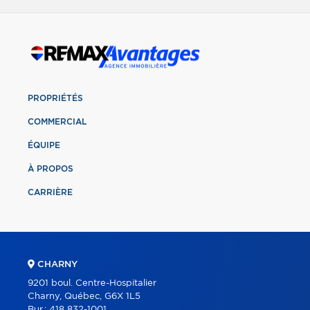
PROPRIÉTÉS
COMMERCIAL
ÉQUIPE
À PROPOS
CARRIÈRE
CHARNY
9201 boul. Centre-Hospitalier
Charny, Québec, G6X 1L5
Bur.:
418 832-1001