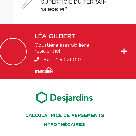
SUPERFICIE DU TERRAIN
:
2
13 908 PI
LÉA
GILBERT
Courtière immobilière
résidentiel
Bur.:
418-221-0101
CALCULATRICE DE VERSEMENTS
HYPOTHÉCAIRES