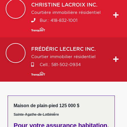
CHRISTINE
LACROIX INC.
Courtière immobilière résidentiel
Bur.:
418-832-1001
FRÉDÉRIC
LECLERC INC.
Courtier immobilier résidentiel
Cell.:
581-502-0934
Maison de plain-pied 125 000 $
Sainte-Agathe-de-Lotbinière
Pour votre
assurance habitation,