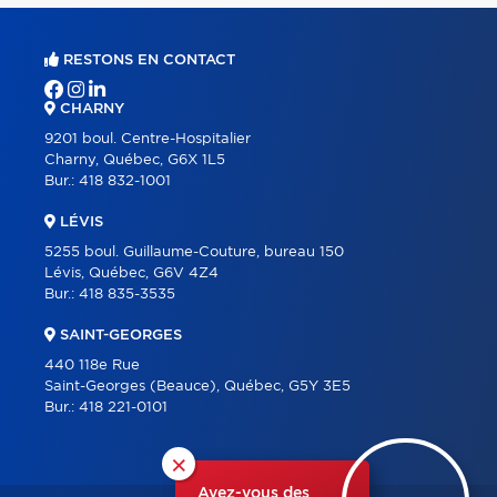
RESTONS EN CONTACT
CHARNY
9201 boul. Centre-Hospitalier
Charny, Québec, G6X 1L5
Bur.:
418 832-1001
LÉVIS
5255 boul. Guillaume-Couture, bureau 150
Lévis, Québec, G6V 4Z4
Bur.:
418 835-3535
SAINT-GEORGES
440 118e Rue
Saint-Georges (Beauce), Québec, G5Y 3E5
Bur.:
418 221-0101
×
Avez-vous des