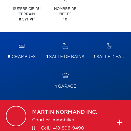
SUPERFICIE DU
NOMBRE DE
TERRAIN
PIÈCES
2
8 571 PI
10
5
CHAMBRES
1
SALLE DE BAINS
1
SALLE D'EAU
1
GARAGE
MARTIN
NORMAND INC.
Courtier immobilier
Cell.:
418-806-9490