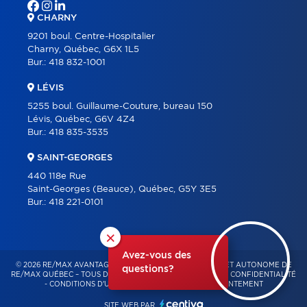
CHARNY
9201 boul. Centre-Hospitalier
Charny, Québec, G6X 1L5
Bur.:
418 832-1001
LÉVIS
5255 boul. Guillaume-Couture, bureau 150
Lévis, Québec, G6V 4Z4
Bur.:
418 835-3535
SAINT-GEORGES
440 118e Rue
Saint-Georges (Beauce), Québec, G5Y 3E5
Bur.:
418 221-0101
×
Avez-vous des
© 2026 RE/MAX AVANTAGES – FRANCHISÉ INDÉPENDANT ET AUTONOME DE
questions?
RE/MAX QUÉBEC – TOUS DROITS RÉSERVÉS -
POLITIQUE DE CONFIDENTIALITÉ
-
CONDITIONS D'UTILISATION
-
GESTION DU CONSENTEMENT
SITE WEB PAR