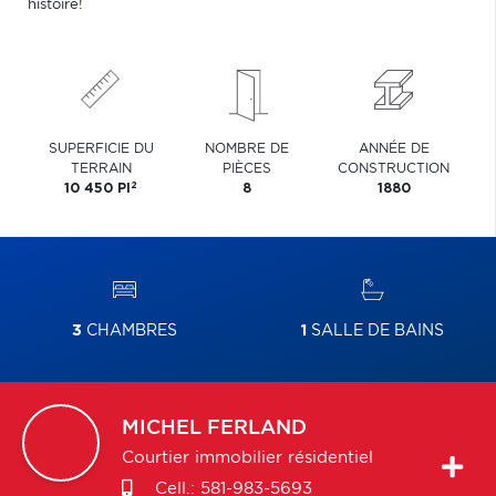
histoire!
SUPERFICIE DU
NOMBRE DE
ANNÉE DE
TERRAIN
PIÈCES
CONSTRUCTION
2
10 450 PI
8
1880
3
CHAMBRES
1
SALLE DE BAINS
MICHEL
FERLAND
Courtier immobilier résidentiel
Cell.:
581-983-5693