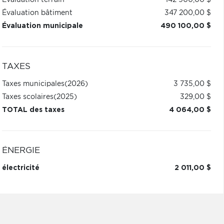
Évaluation terrain
142 900,00 $
Évaluation bâtiment
347 200,00 $
Évaluation municipale
490 100,00 $
TAXES
Taxes municipales
(2026)
3 735,00 $
Taxes scolaires
(2025)
329,00 $
TOTAL des taxes
4 064,00 $
ÉNERGIE
électricité
2 011,00 $