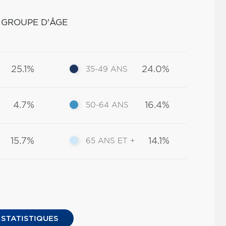
 GROUPE D'ÂGE
25.1%
24.0%
35-49 ANS
4.7%
16.4%
50-64 ANS
15.7%
14.1%
65 ANS ET +
 STATISTIQUES