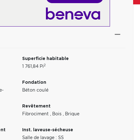
Superficie habitable
2
1 761,84 Pi
Fondation
e-
Béton coulé
Revêtement
Fibrociment
,
Bois
,
Brique
ent
Inst. laveuse-sécheuse
Salle de lavage : SS