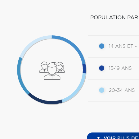
POPULATION PAR
14 ANS ET -
15-19 ANS
20-34 ANS
+
VOIR PLUS DE