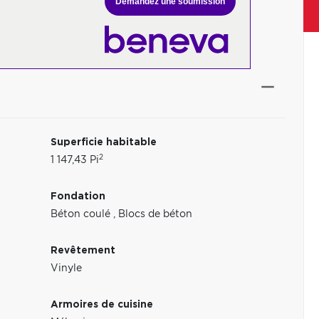
Demandez une soumission
Superficie habitable
2
1 147,43 Pi
Fondation
Béton coulé
,
Blocs de béton
Revêtement
Vinyle
Armoires de cuisine