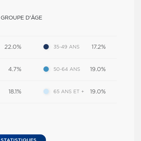
 GROUPE D'ÂGE
22.0%
17.2%
35-49 ANS
4.7%
19.0%
50-64 ANS
18.1%
19.0%
65 ANS ET +
 STATISTIQUES