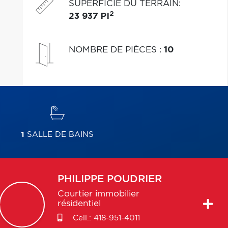
SUPERFICIE DU TERRAIN
:
2
23 937 PI
NOMBRE DE PIÈCES
:
10
1
SALLE DE BAINS
PHILIPPE
POUDRIER
Courtier immobilier
résidentiel
Cell.:
418-951-4011