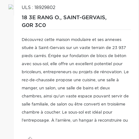
ULS : 18929802
18 3E RANG O.,
SAINT-GERVAIS,
G0R 3C0
Découvrez cette maison modulaire et ses annexes
située à Saint-Gervais sur un vaste terrain de 23 937
pieds carrés. Érigée sur fondation de blocs de béton
avec sous-sol, elle offre un excellent potentiel pour
bricoleurs, entrepreneurs ou projets de rénovation. Le
rez-de-chaussée propose une cuisine, une salle à
manger, un salon, une salle de bains et deux
chambres, ainsi qu'un vaste espace pouvant servir de
salle familiale, de salon ou être converti en troisième
chambre à coucher. Le sous-sol est idéal pour
l'entreposage. À l'arrière, un hangar à reconstruire ou
démolir complète l'ensemble. Sous l'évaluation
municipale !