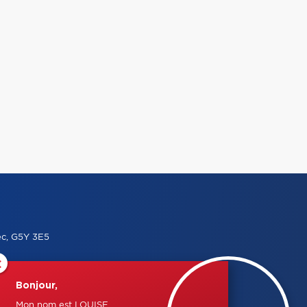
ec, G5Y 3E5
×
Bonjour,
Mon nom est LOUISE