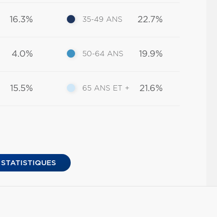
16.3%
22.7%
35-49 ANS
4.0%
19.9%
50-64 ANS
15.5%
21.6%
65 ANS ET +
 STATISTIQUES