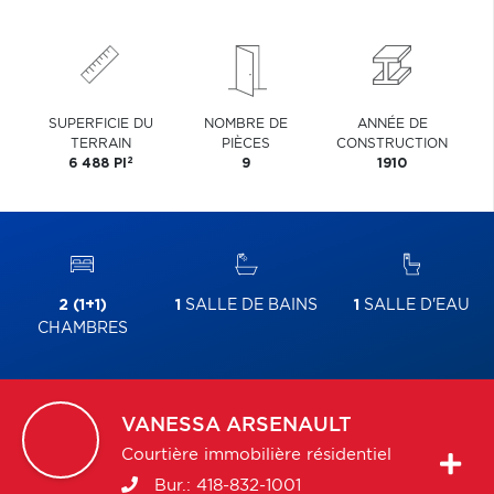
SUPERFICIE DU
NOMBRE DE
ANNÉE DE
TERRAIN
PIÈCES
CONSTRUCTION
2
6 488 PI
9
1910
2 (1+1)
1
SALLE DE BAINS
1
SALLE D'EAU
CHAMBRES
VANESSA
ARSENAULT
Courtière immobilière résidentiel
Bur.:
418-832-1001