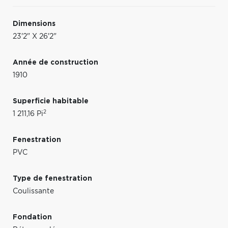
Dimensions
23'2" X 26'2"
Année de construction
1910
Superficie habitable
2
1 211,16 Pi
Fenestration
PVC
Type de fenestration
Coulissante
Fondation