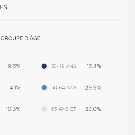
ES
 GROUPE D'ÂGE
9.3%
13.4%
35-49 ANS
4.1%
29.9%
50-64 ANS
10.3%
33.0%
65 ANS ET +