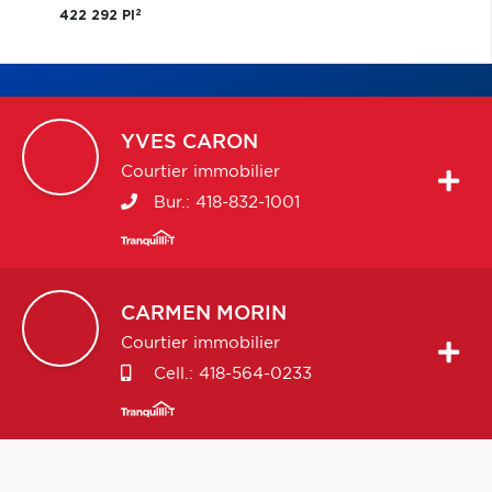
2
422 292 PI
YVES
CARON
Courtier immobilier
Bur.:
418-832-1001
CARMEN
MORIN
Courtier immobilier
Cell.:
418-564-0233