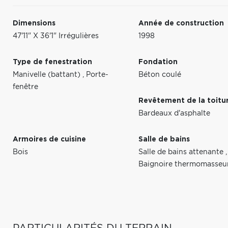
Dimensions
Année de construction
47'11" X 36'1" Irrégulières
1998
Type de fenestration
Fondation
Manivelle (battant)
,
Porte-
Béton coulé
fenêtre
Revêtement de la toitu
Bardeaux d'asphalte
Armoires de cuisine
Salle de bains
Bois
Salle de bains attenante
,
Baignoire thermomasseu