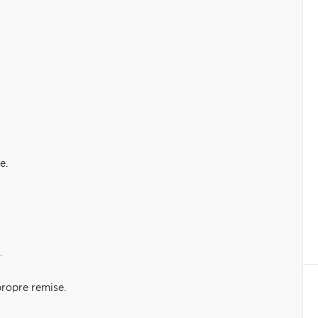
e.
.
propre remise.