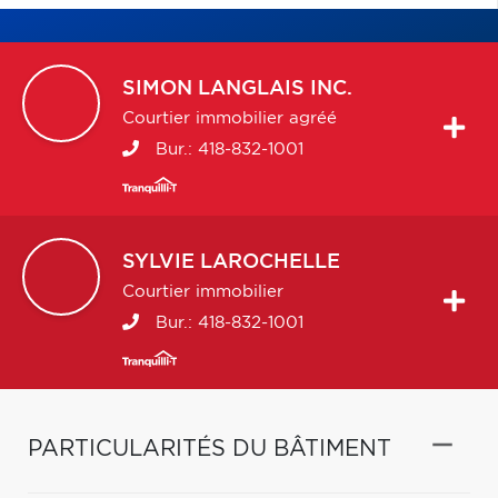
SIMON
LANGLAIS INC.
Courtier immobilier agréé
Bur.:
418-832-1001
SYLVIE
LAROCHELLE
Courtier immobilier
Bur.:
418-832-1001
PARTICULARITÉS DU BÂTIMENT