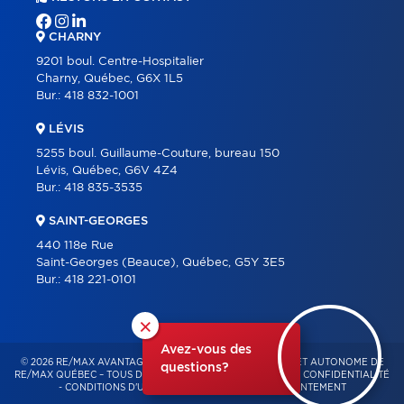
CHARNY
9201 boul. Centre-Hospitalier
Charny, Québec, G6X 1L5
Bur.:
418 832-1001
LÉVIS
5255 boul. Guillaume-Couture, bureau 150
Lévis, Québec, G6V 4Z4
Bur.:
418 835-3535
SAINT-GEORGES
440 118e Rue
Saint-Georges (Beauce), Québec, G5Y 3E5
Bur.:
418 221-0101
×
Avez-vous des
© 2026 RE/MAX AVANTAGES – FRANCHISÉ INDÉPENDANT ET AUTONOME DE
questions?
RE/MAX QUÉBEC – TOUS DROITS RÉSERVÉS -
POLITIQUE DE CONFIDENTIALITÉ
-
CONDITIONS D'UTILISATION
-
GESTION DU CONSENTEMENT