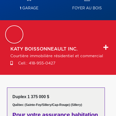
1
GARAGE
FOYER AU BOIS
KATY
BOISSONNEAULT INC.
Courtière immobilière résidentiel et commercial
Cell.:
418-955-0427
Duplex 1 375 000 $
Québec (Sainte-Foy/Sillery/Cap-Rouge) (Sillery)
Pour votre
assurance habitation,