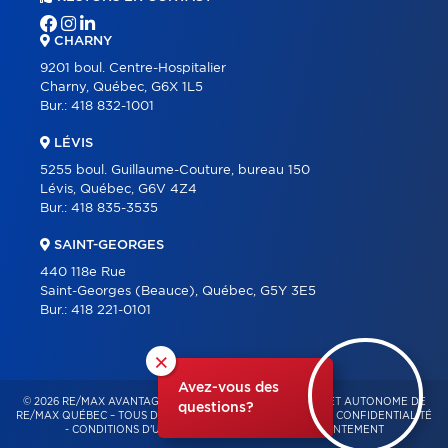
CHARNY
9201 boul. Centre-Hospitalier
Charny, Québec, G6X 1L5
Bur.:
418 832-1001
LÉVIS
5255 boul. Guillaume-Couture, bureau 150
Lévis, Québec, G6V 4Z4
Bur.:
418 835-3535
SAINT-GEORGES
440 118e Rue
Saint-Georges (Beauce), Québec, G5Y 3E5
Bur.:
418 221-0101
×
Avez-vous des
© 2026 RE/MAX AVANTAGES – FRANCHISÉ INDÉPENDANT ET AUTONOME DE
questions?
RE/MAX QUÉBEC – TOUS DROITS RÉSERVÉS -
POLITIQUE DE CONFIDENTIALITÉ
-
CONDITIONS D'UTILISATION
-
GESTION DU CONSENTEMENT