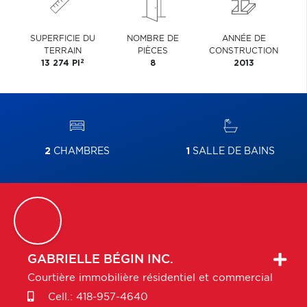
SUPERFICIE DU
NOMBRE DE
ANNÉE DE
TERRAIN
PIÈCES
CONSTRUCTION
2
13 274 PI
8
2013
2
CHAMBRES
1
SALLE DE BAINS
GABRIELLE
BÉGIN INC.
Courtière immobilière résidentiel et commercial
Cell.:
418-957-4640