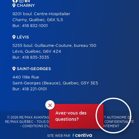
CHARNY
9201 boul. Centre-Hospitalier
Charny, Québec, G6X 1L5
Bur.:
418 832-1001
LÉVIS
5255 boul. Guillaume-Couture, bureau 150
Lévis, Québec, G6V 4Z4
Bur.:
418 835-3535
SAINT-GEORGES
440 118e Rue
Saint-Georges (Beauce), Québec, G5Y 3E5
Bur.:
418 221-0101
×
Avez-vous des
© 2026 RE/MAX AVANTAGES – FRANCHISÉ INDÉPENDANT ET AUTONOME DE
questions?
RE/MAX QUÉBEC – TOUS DROITS RÉSERVÉS -
POLITIQUE DE CONFIDENTIALITÉ
-
CONDITIONS D'UTILISATION
-
GESTION DU CONSENTEMENT
SITE WEB PAR