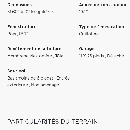
Dimensions
Année de construction
31'60" X 31' Irrégulières
1930
Fenestration
Type de fenestration
Bois
,
PVC
Guillotine
Revêtement de la toiture
Garage
Membrane élastomère
,
Tôle
11 X 23 pieds
,
Détaché
Sous-sol
Bas (moins de 6 pieds)
,
Entrée
extérieure
,
Non aménagé
PARTICULARITÉS DU TERRAIN