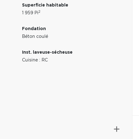
Superficie habitable
2
1 959 Pi
Fondation
Béton coulé
Inst. laveuse-sécheuse
Cuisine : RC