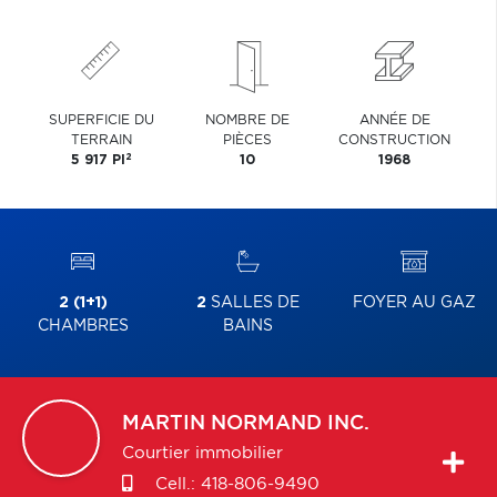
SUPERFICIE DU
NOMBRE DE
ANNÉE DE
TERRAIN
PIÈCES
CONSTRUCTION
2
5 917 PI
10
1968
2 (1+1)
2
SALLES DE
FOYER AU GAZ
CHAMBRES
BAINS
MARTIN
NORMAND INC.
Courtier immobilier
Cell.:
418-806-9490