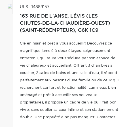
ULS : 14889157
163 RUE DE L'ANSE,
LÉVIS (LES
CHUTES-DE-LA-CHAUDIÈRE-OUEST)
(SAINT-RÉDEMPTEUR),
G6K 1C9
Clé en main et prêt à vous accueillir! Découvrez ce
magnifique jumelé à deux étages, soigneusement
entretenu, qui saura vous séduire par son espace de
vie chaleureux et accueillant. Offrant 3 chambres à
coucher, 2 salles de bains et une salle d'eau, il répond
parfaitement aux besoins d'une famille ou de ceux qui
recherchent confort et fonctionnalité. Lumineux, bien
aménagé et prêt à accueillir ses nouveaux
propriétaires, il propose un cadre de vie où il fait bon
vivre, sans oublier sa cour intime et son stationnement
double. Une propriété à ne pas manquer! Contactez
moi rapidement pour mieux en discuter et planifier