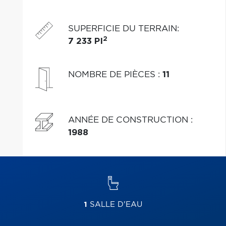
rassemblement par excellence durant la belle saison.
SUPERFICIE DU TERRAIN
:
2
7 233 PI
NOMBRE DE PIÈCES
:
11
ANNÉE DE CONSTRUCTION
:
1988
1
SALLE D'EAU