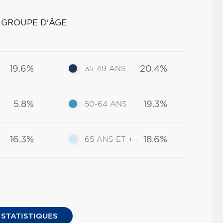
 GROUPE D'ÂGE
19.6%
20.4%
35-49 ANS
5.8%
19.3%
50-64 ANS
16.3%
18.6%
65 ANS ET +
 STATISTIQUES