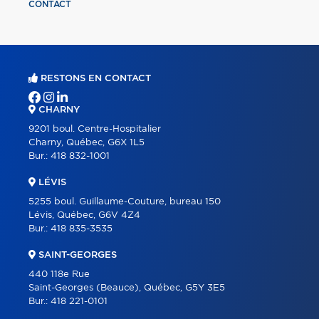
CONTACT
RESTONS EN CONTACT
CHARNY
9201 boul. Centre-Hospitalier
Charny, Québec, G6X 1L5
Bur.:
418 832-1001
LÉVIS
5255 boul. Guillaume-Couture, bureau 150
Lévis, Québec, G6V 4Z4
Bur.:
418 835-3535
SAINT-GEORGES
440 118e Rue
Saint-Georges (Beauce), Québec, G5Y 3E5
Bur.:
418 221-0101