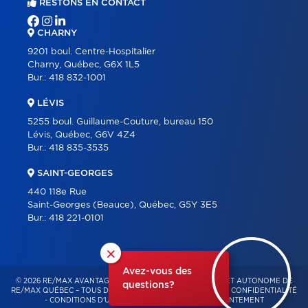
RESTONS EN CONTACT
CHARNY
9201 boul. Centre-Hospitalier
Charny, Québec, G6X 1L5
Bur.:
418 832-1001
LÉVIS
5255 boul. Guillaume-Couture, bureau 150
Lévis, Québec, G6V 4Z4
Bur.:
418 835-3535
SAINT-GEORGES
440 118e Rue
Saint-Georges (Beauce), Québec, G5Y 3E5
Bur.:
418 221-0101
×
Avez-vous des
© 2026 RE/MAX AVANTAGES – FRANCHISÉ INDÉPENDANT ET AUTONOME DE
questions?
RE/MAX QUÉBEC – TOUS DROITS RÉSERVÉS -
POLITIQUE DE CONFIDENTIALITÉ
-
CONDITIONS D'UTILISATION
-
GESTION DU CONSENTEMENT