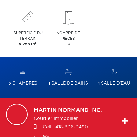
SUPERFICIE DU
NOMBRE DE
TERRAIN
PIÈCES
2
5 256 PI
10
3
CHAMBRES
1
SALLE DE BAINS
1
SALLE D'EAU
MARTIN
NORMAND INC.
Courtier immobilier
Cell.:
418-806-9490