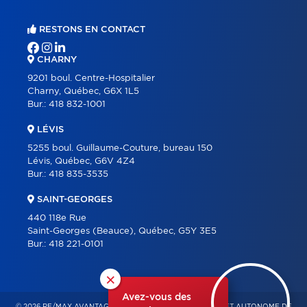
RESTONS EN CONTACT
CHARNY
9201 boul. Centre-Hospitalier
Charny, Québec, G6X 1L5
Bur.:
418 832-1001
LÉVIS
5255 boul. Guillaume-Couture, bureau 150
Lévis, Québec, G6V 4Z4
Bur.:
418 835-3535
SAINT-GEORGES
440 118e Rue
Saint-Georges (Beauce), Québec, G5Y 3E5
Bur.:
418 221-0101
×
Avez-vous des
© 2026 RE/MAX AVANTAGES – FRANCHISÉ INDÉPENDANT ET AUTONOME DE