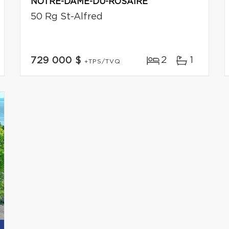
NOTRE-DAME-DU-ROSAIRE
50 Rg St-Alfred
2
1
729 000 $
+TPS/TVQ