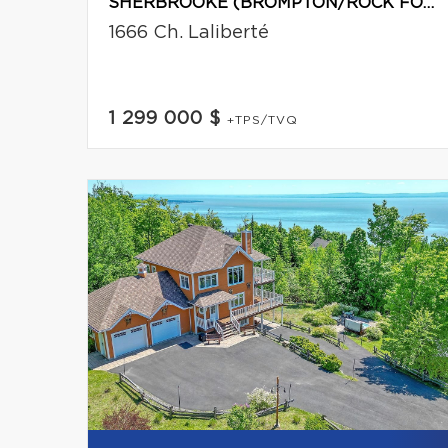
SHERBROOKE (BROMPTON/ROCK FOREST/SAINT-ÉLIE/DEAUVILLE)
1666 Ch. Laliberté
1 299 000 $
+TPS/TVQ