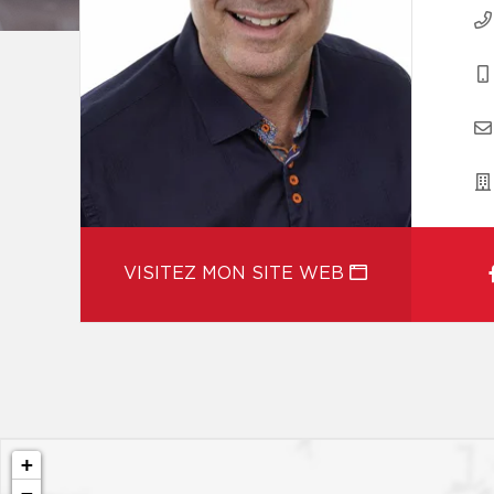
VISITEZ MON SITE WEB
+
−