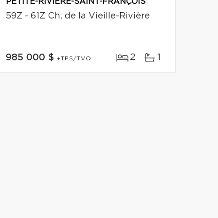
PETITE-RIVIÈRE-SAINT-FRANÇOIS
59Z - 61Z Ch. de la Vieille-Rivière
2
1
985 000 $
+TPS/TVQ