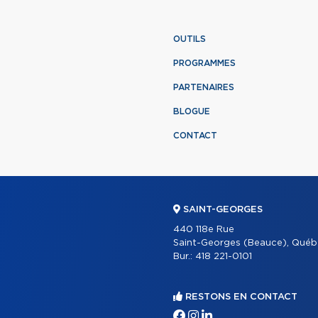
OUTILS
PROGRAMMES
PARTENAIRES
BLOGUE
CONTACT
SAINT-GEORGES
440 118e Rue
Saint-Georges (Beauce), Québ
Bur.:
418 221-0101
RESTONS EN CONTACT