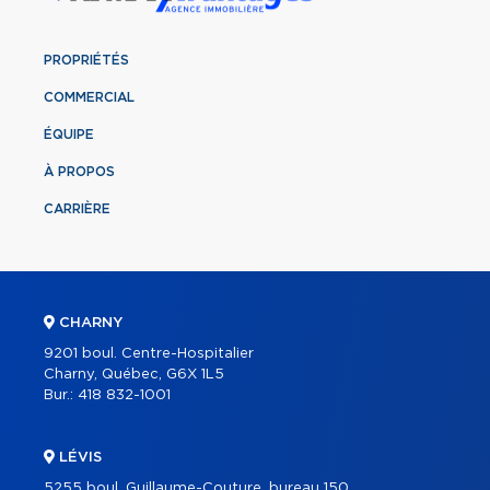
PROPRIÉTÉS
COMMERCIAL
ÉQUIPE
À PROPOS
CARRIÈRE
CHARNY
9201 boul. Centre-Hospitalier
Charny, Québec, G6X 1L5
Bur.:
418 832-1001
LÉVIS
5255 boul. Guillaume-Couture, bureau 150