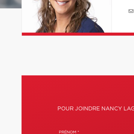
POUR JOINDRE NANCY LA
PRÉNOM *