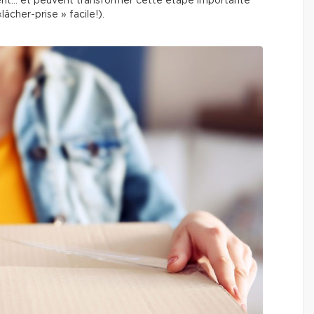
uvent… et peuvent transformer cette étape importante
âcher-prise » facile!).