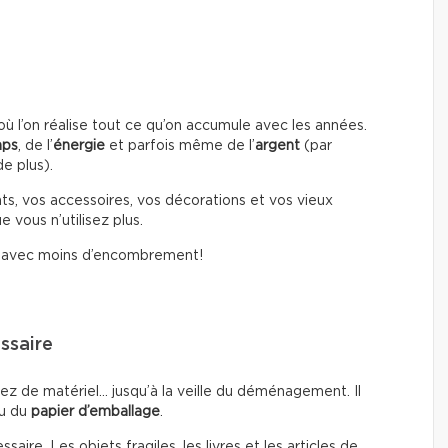
l’on réalise tout ce qu’on accumule avec les années.
mps
, de l’
énergie
et parfois même de l’
argent
(par
e plus).
ts, vos accessoires, vos décorations et vos vieux
 vous n’utilisez plus.
i avec moins d’encombrement!
ssaire
ez de matériel… jusqu’à la veille du déménagement. Il
u du
papier d’emballage
.
ire. Les objets fragiles, les livres et les articles de