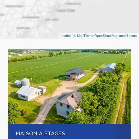
Leaflet
|
© MapTiler
© OpenStreetMap contributors
MAISON À ÉTAGES