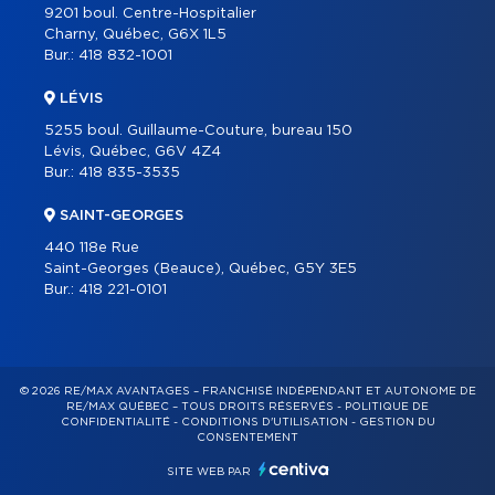
9201 boul. Centre-Hospitalier
Charny, Québec, G6X 1L5
Bur.:
418 832-1001
LÉVIS
5255 boul. Guillaume-Couture, bureau 150
Lévis, Québec, G6V 4Z4
Bur.:
418 835-3535
SAINT-GEORGES
440 118e Rue
Saint-Georges (Beauce), Québec, G5Y 3E5
Bur.:
418 221-0101
© 2026 RE/MAX AVANTAGES – FRANCHISÉ INDÉPENDANT ET AUTONOME DE
RE/MAX QUÉBEC – TOUS DROITS RÉSERVÉS -
POLITIQUE DE
CONFIDENTIALITÉ
-
CONDITIONS D'UTILISATION
-
GESTION DU
CONSENTEMENT
SITE WEB PAR